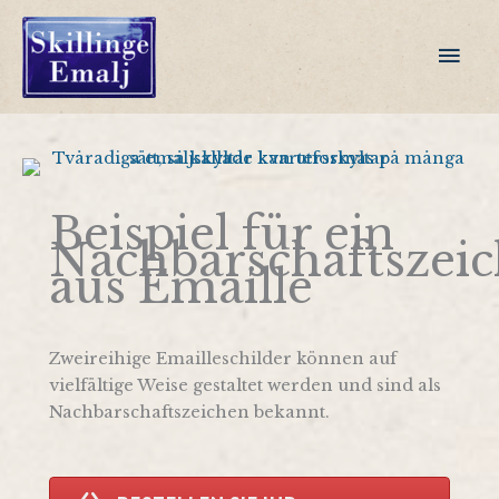
Zum
Inhalt
Hau
springen
Beispiel für ein
Nachbarschaftszei
aus Emaille
Zweireihige Emailleschilder können auf
vielfältige Weise gestaltet werden und sind als
Nachbarschaftszeichen bekannt.