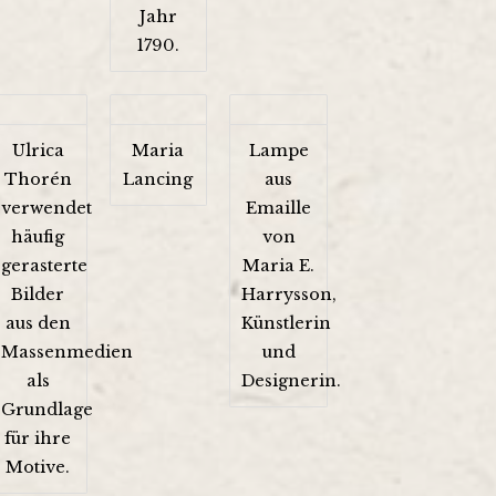
Jahr
1790.
Ulrica
Maria
Lampe
Thorén
Lancing
aus
verwendet
Emaille
häufig
von
gerasterte
Maria E.
Bilder
Harrysson,
aus den
Künstlerin
Massenmedien
und
als
Designerin.
Grundlage
für ihre
Motive.