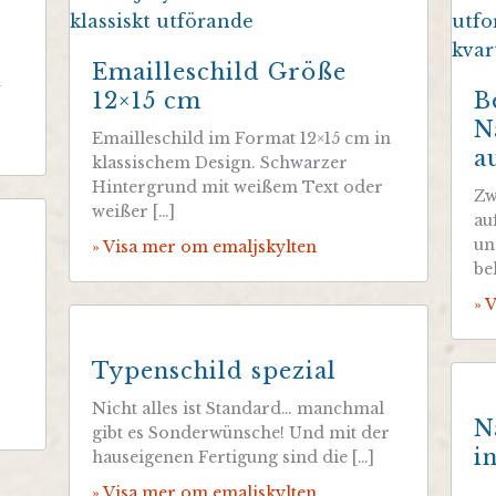
Emailleschild Größe
n
12×15 cm
B
N
Emailleschild im Format 12×15 cm in
a
klassischem Design. Schwarzer
Hintergrund mit weißem Text oder
Zw
weißer […]
au
un
» Visa mer om emaljskylten
be
» 
Typenschild spezial
Nicht alles ist Standard… manchmal
N
gibt es Sonderwünsche! Und mit der
i
hauseigenen Fertigung sind die […]
» Visa mer om emaljskylten