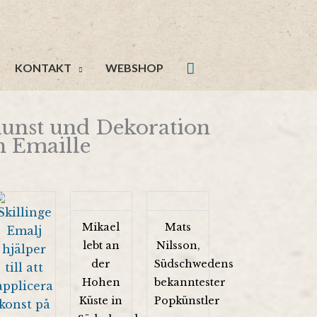
KONTAKT
WEBSHOP
unst und Dekoration
n Emaille
Mikael
Mats
lebt an
Nilsson,
der
Südschwedens
Hohen
bekanntester
Küste in
Popkünstler