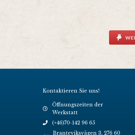
WEI
Kontaktieren Sie uns!
Öffnungszeiten der
Werkstatt
(+46)70-142 96 65
Branteviksvägen 3, 276 60