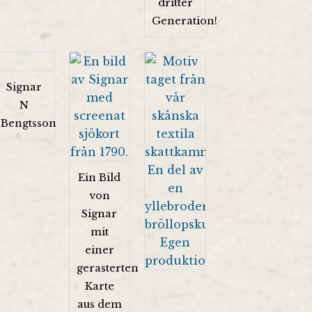
dritter
Generation!
Signar
N
Bengtsson
Ein Bild
von
Signar
mit
einer
gerasterten
Karte
aus dem