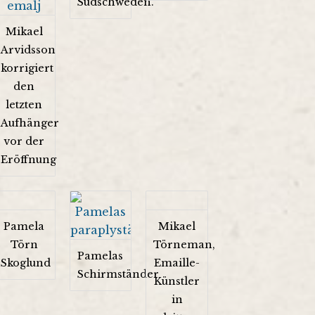
Südschweden.
Mikael
Arvidsson
korrigiert
den
letzten
Aufhänger
vor der
Eröffnung
Pamela
Mikael
Törn
Törneman,
Pamelas
Skoglund
Emaille-
Schirmständer
Künstler
in