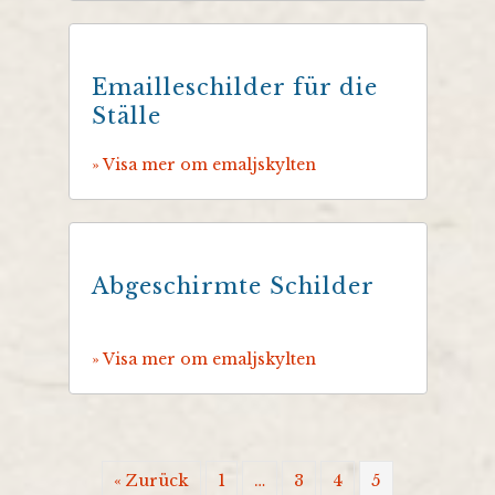
Emailleschilder für die
Ställe
» Visa mer om emaljskylten
Abgeschirmte Schilder
» Visa mer om emaljskylten
« Zurück
1
…
3
4
5